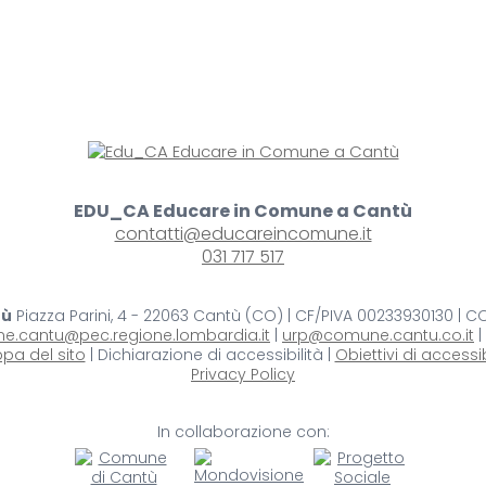
EDU_CA Educare in Comune a Cantù
contatti@educareincomune.it
031 717 517
tù
Piazza Parini, 4 - 22063 Cantù (CO) | CF/PIVA 00233930130 | 
e.cantu@pec.regione.lombardia.it
|
urp@comune.cantu.co.it
|
pa del sito
| Dichiarazione di accessibilità |
Obiettivi di accessib
Privacy Policy
In collaborazione con: