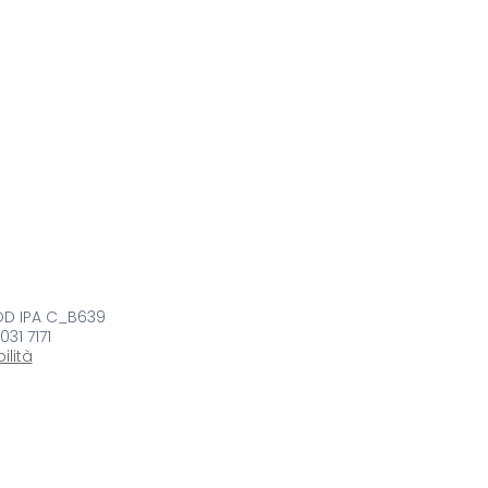
COD IPA C_B639
 031 7171
ilità