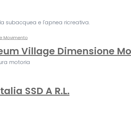
a subacquea e l'apnea ricreativa.
seum Village Dimensione M
tura motoria
talia SSD A R.L.