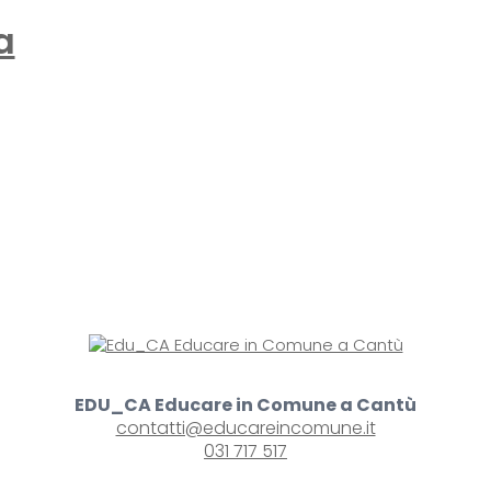
a
EDU_CA Educare in Comune a Cantù
contatti@educareincomune.it
031 717 517