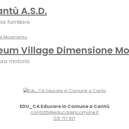
antù A.S.D.
te familiare
seum Village Dimensione M
tura motoria
EDU_CA Educare in Comune a Cantù
contatti@educareincomune.it
031 717 517