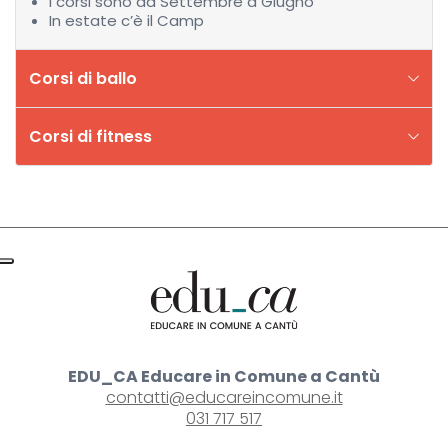
I corsi sono da Settembre a Giugno
In estate c’è il Camp
Corsi di ballo
Corsi di fitness
EDU_CA Educare in Comune a Cantù
contatti@educareincomune.it
031 717 517