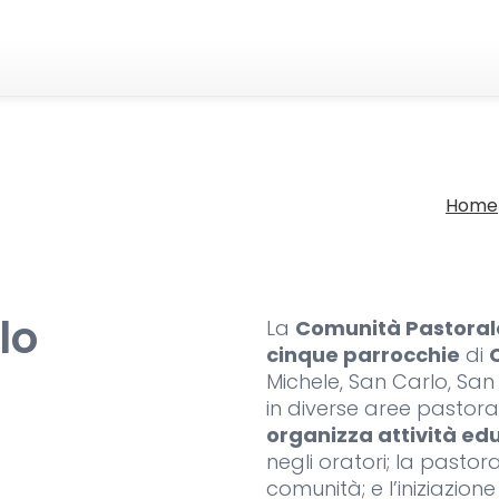
Home
lo
La
Comunità Pastoral
cinque parrocchie
di
Michele, San Carlo, Sa
in diverse aree pastorali
organizza attività ed
negli oratori; la pastora
comunità; e l’iniziazion