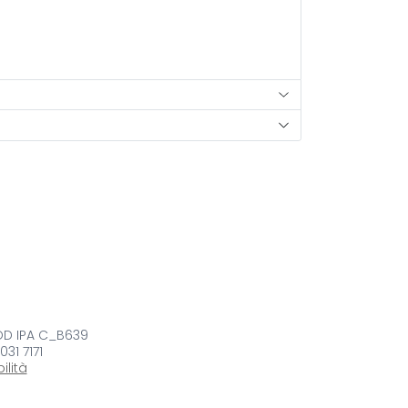
COD IPA C_B639
 031 7171
ilità