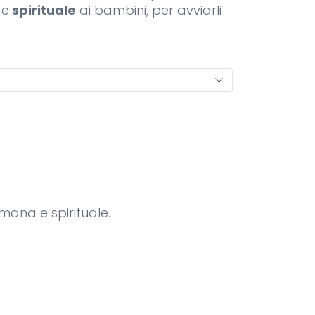
a
e
spirituale
ai bambini, per avviarli
mana e spirituale.