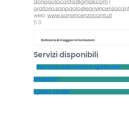
donpaoloconfa@gmail.com
|
oratorio.sanpaolo@sanvincenzocantu
web:
www.sanvincenzocantu.it
Richiesta di maggiori informazioni
Servizi disponibili
Percorso educativo e spirituale
Dibattito
Spazio studio