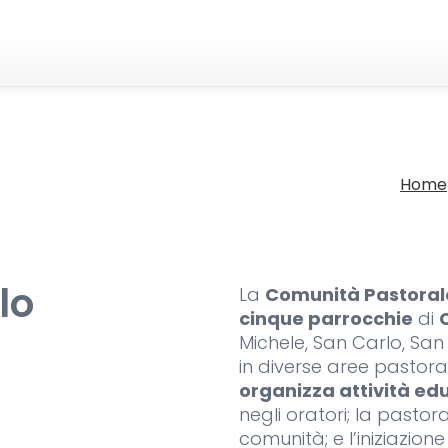
Home
lo
La
Comunità Pastoral
cinque parrocchie
di
Michele, San Carlo, Sa
in diverse aree pastorali
organizza attività ed
negli oratori; la pastora
comunità; e l’iniziazion