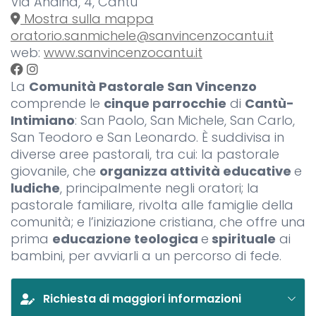
Via Andina, 4, Cantù
Mostra sulla mappa
oratorio.sanmichele@sanvincenzocantu.it
web:
www.sanvincenzocantu.it
La
Comunità Pastorale San Vincenzo
comprende le
cinque parrocchie
di
Cantù-
Intimiano
: San Paolo, San Michele, San Carlo,
San Teodoro e San Leonardo. È suddivisa in
diverse aree pastorali, tra cui: la pastorale
giovanile, che
organizza attività educative
e
ludiche
, principalmente negli oratori; la
pastorale familiare, rivolta alle famiglie della
comunità; e l’iniziazione cristiana, che offre una
prima
educazione teologica
e
spirituale
ai
bambini, per avviarli a un percorso di fede.
Richiesta di maggiori informazioni