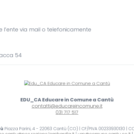
re l’ente via mail o telefonicamente
racca 54
EDU_CA Educare in Comune a Cantù
contatti@educareincomune.it
031 717 517
tù
Piazza Parini, 4 - 22063 Cantù (CO) | CF/PIVA 00233930130 | 