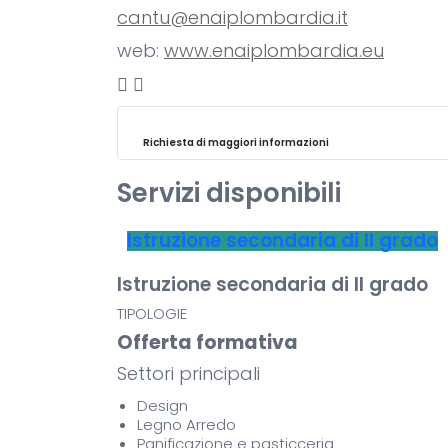
cantu@enaiplombardia.it
web:
www.enaiplombardia.eu
Richiesta di maggiori informazioni
Servizi disponibili
Istruzione secondaria di II grado
Istruzione secondaria di II grado
TIPOLOGIE
Offerta formativa
Settori principali
Design
Legno Arredo
Panificazione e pasticceria