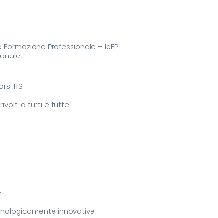
e e Formazione Professionale – IeFP
ionale
rsi ITS
volti a tutti e tutte
e
ecnologicamente innovative