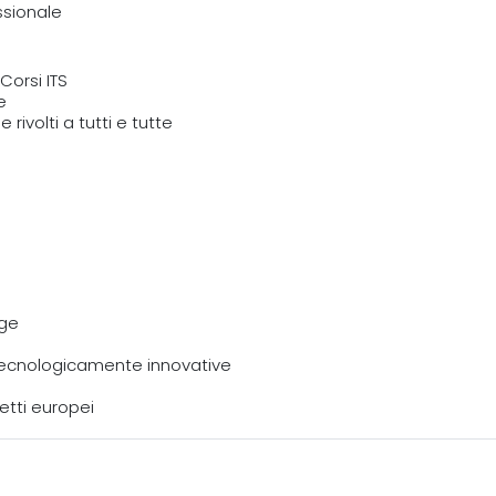
ssionale
Corsi ITS
e
rivolti a tutti e tutte
ege
tecnologicamente innovative
getti europei