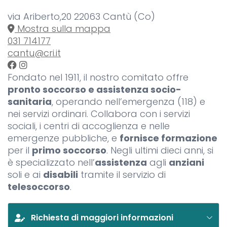
via Ariberto,20 22063 Cantù (Co)
Mostra sulla mappa
031 714177
cantu@cri.it
Fondato nel 1911, il nostro comitato offre
pronto soccorso e assistenza socio-
sanitaria
, operando nell’emergenza (118) e
nei servizi ordinari. Collabora con i servizi
sociali, i centri di accoglienza e nelle
emergenze pubbliche, e
fornisce formazione
per il
primo soccorso
. Negli ultimi dieci anni, si
è specializzato nell’
assistenza
agli
anziani
soli e ai
disabili
tramite il servizio di
telesoccorso
.
Richiesta di maggiori informazioni