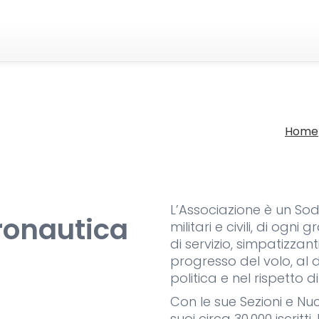
Home
L’Associazione è un Soda
ronautica
militari e civili, di ogni
di servizio, simpatizzan
progresso del volo, al d
politica e nel rispetto d
Con le sue Sezioni e Nucl
suoi circa 30.000 iscrit