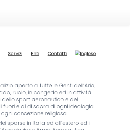
Servizi
Enti
Contatti
lizio aperto a tutte le Genti dell’Aria,
 grado, ruolo, in congedo ed in attività
ti dello sport aeronautico e del
i fuori e al di sopra di ogni ideologia
i ogni concezione religiosa.
ei sparse in Italia ed all’estero ed i
ti, l’Associazione Arma Aeronautica –