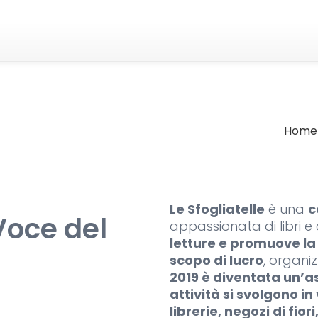
Home
Le Sfogliatelle
è una
c
 Voce del
appassionata di libri e
letture e promuove la
scopo di lucro
, organiz
2019 è diventata un’a
attività si svolgono in
librerie, negozi di fiori