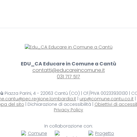
EDU_CA Educare in Comune a Cantù
contatti@educareincomune.it
031 717 517
tù
Piazza Parini, 4 - 22063 Cantù (CO) | CF/PIVA 00233930130 | 
e.cantu@pec.regione.lombardia.it
|
urp@comune.cantu.co.it
|
pa del sito
| Dichiarazione di accessibilità |
Obiettivi di accessib
Privacy Policy
In collaborazione con: