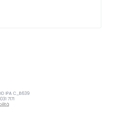
COD IPA C_B639
 031 7171
ilità