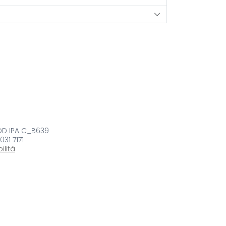
COD IPA C_B639
 031 7171
ilità