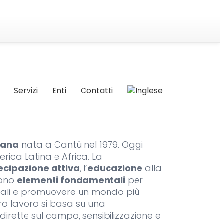
Servizi
Enti
Contatti
iana
nata a Cantù nel 1979. Oggi
rica Latina e Africa. La
ecipazione attiva
, l’
educazione
alla
sono
elementi fondamentali
per
obali e promuovere un mondo più
loro lavoro si basa su una
dirette sul campo, sensibilizzazione e