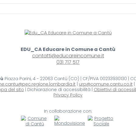
EDU_CA Educare in Comune a Cantù
contatti@educareincomune.it
031 717 517
tù
Piazza Parini, 4 - 22063 Cantù (CO) | CF/PIVA 00233930130 | 
e.cantu@pec.regione.lombardia.it
|
urp@comune.cantu.co.it
|
pa del sito
| Dichiarazione di accessibilità |
Obiettivi di accessib
Privacy Policy
In collaborazione con: